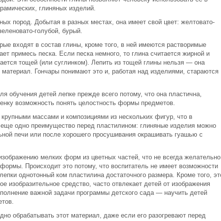
ерамических, глиняных изделий.
ных пород. Добытая в разных местах, она имеет свой цвет: желтовато-
зеленовато-голубой, бурый.
рые входят в состав глины, кроме того, в ней имеются растворимые
ает примесь песка. Если песка немного, то глина считается жирной и
вается тощей (или суглинком). Лепить из тощей глины нельзя — она
 материал. Гончары понимают это и, работая над изделиями, стараются
я обучения детей лепке прежде всего потому, что она пластична,
ебенку возможность понять целостность формы предметов.
 крупными массами и композициями из нескольких фигур, что в
т еще одно преимущество перед пластилином: глиняные изделия можно
ьной печи или после хорошего просушивания окрашивать гуашью с
изображению мелких форм из цветных частей, что не всегда желательно
 формы. Происходит это потому, что воспитатель не имеет возможности
 лепки однотонный ком пластилина достаточного размера. Кроме того, эт
ное изобразительное средство, часто отвлекает детей от изображения
полнение важной задачи программы детского сада — научить детей
етов.
дно обрабатывать этот материал, даже если его разогревают перед