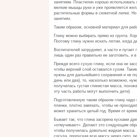
занятием. Пластилин хорошо использовать в
мелкие мышцы руки и уже проявляется жел
растительные формы в сюжетной лепке. Но 
занятиях.
Таким образом, основной материал для рабо
Глину можно выбирать прямо из грунта. Хор
Поэтому глину нужно искать летом, когда д
Воспитателей затрудняет, а часто и пугает 
лишь один раз правильно ее заготовить, и в
Прежде всего сухую глину, если она не зас
чтобы верхний слой оставался сухим. Таки
нужны для дальнейшего сохранения и не под
день или два), то, насколько возможно, ну
получилась густая глинистая масса, похожа
эту часть работы могут выполнить дети).
Подготовленную таким образом глину надо с
пленки, плотно завязать, чтобы не проходил 
может храниться целый год. Время от врем
Бывает так, что глина засорена кусками др
«отмучивают». Делают это следующим образ
чтобы получилась довольно жидкая масса. 
сосуда, пропуская всю массу через сито, р