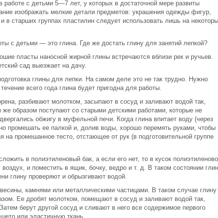
 работе с детьми 5—7 лет, у которых в достаточной мере развиты
ание изображать мелкие детали предметов: украшения одежды фигур,
и в старших группах пластилин следует использовать лишь на некотор
ты с детьми — это глина. Где же достать глину для занятий лепкой?
ошие пласты наносной жирной глины встречаются вблизи рек и ручьев.
етский сад выезжает на дачу.
подготовка глины для лепки. На самом деле это не так трудно. Нужно
 течение всего года глина будет пригодна для работы.
орена, разбивают молотком, засыпают в сосуд и заливают водой так,
м же образом поступают со старыми детскими работами, которые не
вергались обжигу в муфельной печи. Когда глина впитает воду (через
жно промешать ее палкой и, долив воды, хорошо перемять руками, чтобы
я на промешанное тесто, отстающее от рук (в подготовительной группе
ложить в полиэтиленовый бак, а если его нет, то в кусок полиэтиленово
воздух, и поместить в ящик, бочку, ведро и т. д. В таком состоянии гли
ени глину проверяют и обрызгивают водой.
евесины, камнями или металлическими частицами. В таком случае глину
ом. Ее дробят молотком, помещают в сосуд и заливают водой так,
Затем берут другой сосуд и сливают в него все содержимое первого
ешето или эластичную ткань.