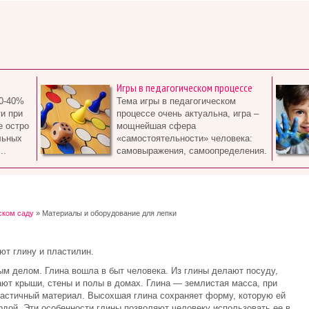
Игры в педагогическом процессе
0-40%
Тема игры в педагогическом
и при
процессе очень актуальна, игра –
е остро
мощнейшая сфера
льных
«самостоятельности» человека:
..
самовыражения, самоопределения.
ском саду
» Материалы и оборудование для лепки
ют глину и пластилин.
м делом. Глина вошла в быт человека. Из глины делают посуду,
т крыши, стены и полы в домах. Глина — землистая масса, при
астичный материал. Высохшая глина сохраняет форму, которую ей
ердой. Эти особенности глины позволяют человеку использовать ее в