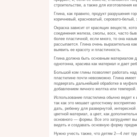
строительстве, а также для изготовления к
Глина, как правило, продукт разрушения гор
коричневый, красноватый, серовато-белый, 
Окраска зависит от красящих веществ, кото
соединения железа, смолы, воск, часто быв
более пластичной, если много, то она назы
рассыпается. Глина очень выразительна как
выявить ее красоту и пластичность.
Глина должна быть основным материалом дл
однотонна, красива как материал и дает р
Большой ком глины позволяет работать над
пластилине почти невозможно. Глина имее
подвергать дальнейшей обработке в муфел
добавлением яичного желтка или темперой.
Использование пластилина обычно ведет к 
так как это мешает целостному восприятию
дать, ребенку для развернутой, интересной
цветной материал, а цвет, как дополнитель
основного — формы. Все это затрудняет вы
видеть и создавать основную форму предм
Нужно учесть также, что детям 2—4 лет тру