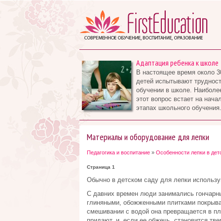
Адаптация ребенка к школе
В настоящее время около 3
детей испытывают трудност
обучении в школе. Наиболе
этот вопрос встает на нача
этапах школьного обучения.
Материалы и оборудование для лепки
Педагогика и воспитание
»
Особенности лепки в дет
Страница 1
Обычно в детском саду для лепки использу
С давних времен люди занимались гончарны
глиняными, обожженными плитками покрываю
смешивании с водой она превращается в пл
придают, и, если ее обжечь, становится тв