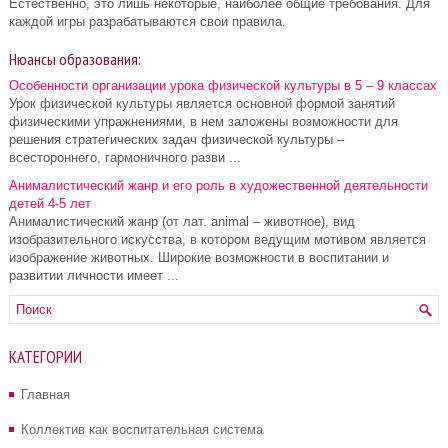
Естественно, это лишь некоторые, наиболее общие требования. Для
каждой игры разрабатываются свои правила.
Нюансы образования:
Особенности организации урока физической культуры в 5 – 9 классах
Урок физической культуры является основной формой занятий
физическими упражнениями, в нем заложены возможности для
решения стратегических задач физической культуры –
всестороннего, гармоничного разви ...
Анималистический жанр и его роль в художественной деятельности
детей 4-5 лет
Анималистический жанр (от лат. animal – животное), вид
изобразительного искусства, в котором ведущим мотивом является
изображение животных. Широкие возможности в воспитании и
развитии личности имеет ...
КАТЕГОРИИ
Главная
Коллектив как воспитательная система