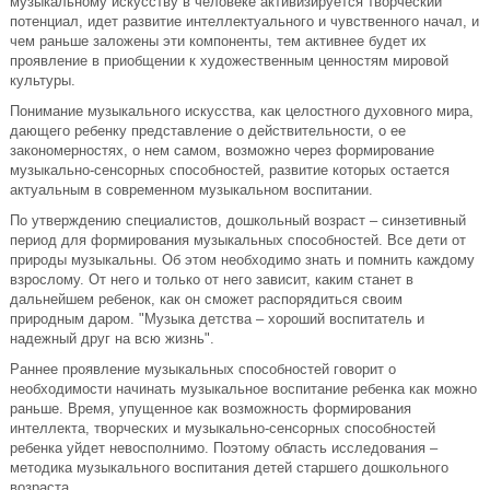
музыкальному искусству в человеке активизируется творческий
потенциал, идет развитие интеллектуального и чувственного начал, и
чем раньше заложены эти компоненты, тем активнее будет их
проявление в приобщении к художественным ценностям мировой
культуры.
Понимание музыкального искусства, как целостного духовного мира,
дающего ребенку представление о действительности, о ее
закономерностях, о нем самом, возможно через формирование
музыкально-сенсорных способностей, развитие которых остается
актуальным в современном музыкальном воспитании.
По утверждению специалистов, дошкольный возраст – синзетивный
период для формирования музыкальных способностей. Все дети от
природы музыкальны. Об этом необходимо знать и помнить каждому
взрослому. От него и только от него зависит, каким станет в
дальнейшем ребенок, как он сможет распорядиться своим
природным даром. "Музыка детства – хороший воспитатель и
надежный друг на всю жизнь".
Раннее проявление музыкальных способностей говорит о
необходимости начинать музыкальное воспитание ребенка как можно
раньше. Время, упущенное как возможность формирования
интеллекта, творческих и музыкально-сенсорных способностей
ребенка уйдет невосполнимо. Поэтому область исследования –
методика музыкального воспитания детей старшего дошкольного
возраста.