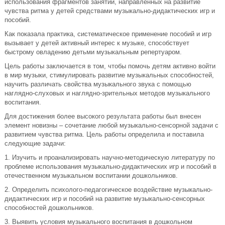
использования фрагментов занятий, направленных на развитие
чувства ритма у детей средствами музыкально-дидактических игр и
пособий.
Как показала практика, систематическое применение пособий и игр
вызывает у детей активный интерес к музыке, способствует
быстрому овладению детьми музыкальным репертуаром.
Цель работы заключается в том, чтобы помочь детям активно войти
в мир музыки, стимулировать развитие музыкальных способностей,
научить различать свойства музыкального звука с помощью
наглядно-слуховых и наглядно-зрительных методов музыкального
воспитания.
Для достижения более высокого результата работы был внесен
элемент новизны – сочетание любой музыкально-сенсорной задачи с
развитием чувства ритма. Цель работы определила и поставила
следующие задачи:
1. Изучить и проанализировать научно-методическую литературу по
проблеме использования музыкально-дидактических игр и пособий в
отечественном музыкальном воспитании дошкольников.
2. Определить психолого-педагогическое воздействие музыкально-
дидактических игр и пособий на развитие музыкально-сенсорных
способностей дошкольников.
3. Выявить условия музыкального воспитания в дошкольном