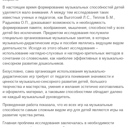
В настоящее время формированию музыкальных способностей детей
уделяется мало внимания. А между тем исследования таких
известных ученых и педагогов, как Выготский Л.С., Теплов Б.М.,
Радынова О.П., доказывают возможность и необходимость
формирования памяти, воображения, мышления, способностей у всех
детей без исключения. Предметом исследования послужили
специально организованные музыкальные занятия, в которых
музыкально-дидактические игры и пособия являлись ведущим видом
деятельности. Исходя из этого объект исследования –
использование наглядно-слуховых и наглядно-зрительных методов в
сочетании со словесными, как наиболее эффективных в музыкально-
сенсорном развитии дошкольников.
Безусловно, сама организация использования музыкально-
дидактических игр требует от педагога понимания значимости и
ценности музыкально-сенсорного развития детей, большого
творчества и мастерства, умения и желания эстетично изготавливать
и оформлять материал, а таковыми способностями обладает далеко
не каждый музыкальный руководитель.
Проведенная работа показала, что из всех игр на музыкальные
способности самым сложным видом игр для детей являются игры на
развитие чувства ритма.
Главная проблема исследования заключалась в необходимости